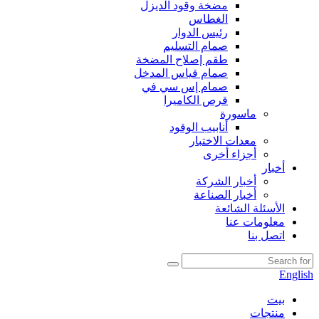
مضخة وقود الديزل
الغطاس
رئيس الدوار
صمام التسليم
طقم إصلاح المضخة
صمام قياس المدخل
صمام إس سي في
قرص الكاميرا
ماسورة
أنابيب الوقود
معدات الاختبار
أجزاء أخرى
أخبار
أخبار الشركة
أخبار الصناعة
الأسئلة الشائعة
معلومات عنا
اتصل بنا
English
بيت
منتجات