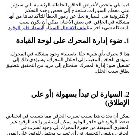
فيما يلي ملخص لأعراض الحاقن الخاطئة الرئيسية التي ستؤثر
على معظم السيارات. ستحتاج إلى فحص وحدة التحكم
الإلكترونية في السيارة بحثًا عن رموز الخطأ للتأكد تمامًا من أنها
مشكلة في الحاقن. في بعض الأحيان يمكن أن يكون سبب
المشكلة شيء آخر مثل
ملف الإشعال السيئ
أو أ
انسداد فلتر الوقود
1. ضوء إدارة المحرك على لوحة القيادة
هذا لا يخبرك بأي شيء حقًا، باستثناء وجود مشكلة في المحرك.
سيؤدي الحاقن المعيب إلى اختلال المحرك، وسيؤدي ذلك إلى
تشغيل ضوء إدارة المحرك. ستحتاج إلى مزيد من التحقيق لتضييق
نطاق سبب الخلل.
2. السيارة لن تبدأ بسهولة (أو على
الإطلاق)
يمكن أن يحدث هذا بسبب تسرب الحاقن مما يتسبب في انخفاض
ضغط الوقود في حاجز الوقود. يمكن أن تشير رائحة الوقود غير
المحترق المنبعثة من حجرة المحرك إلى وجود تسرب في
الحاقن. وينبغي التحقيق في أي تسرب محتمل للوقود على الفور.