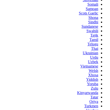
Somali
Samoan
Scots Gaelic
Shona
Sindhi
Sundanese
Swahili
Tajik
Tamil
Telugu
Thai
Ukrainian
Urdu
Uzbek
Vietnamese
Welsh
Xhosa
Yiddish
Yoruba
Zulu
Kinyarwanda
Tatar
Oriya
Turkmen