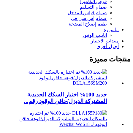
قرص الكاميرا
صمام التسليم
صمام قياس المدخل
صمام إس سي في
طقم إصلاح المضخة
ماسورة
أنابيب الوقود
معدات الاختبار
أجزاء أخرى
منتجات مميزة
جديد 100% اختبار السكك الحديدية
المشتركة الديزل/حاقن الوقود رقم...