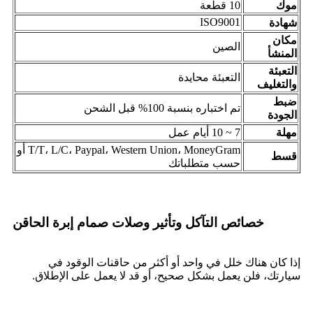
موك
10 قطعة
ISO9001
شهادة
مكان
الصين
المنشأ
التعبئة
التعبئة محايدة
والتغليف
ضبط
تم اختباره بنسبة 100% قبل الشحن
الجودة
مهلة
7 ~ 10 أيام عمل
T/T، L/C، Paypal، Western Union، MoneyGram أو
قسط
حسب متطلباتك
خصائص التآكل وتأثير وصلات صمام إبرة الحاقن
إذا كان هناك خلل في واحد أو أكثر من حاقنات الوقود في
سيارتك، فلن يعمل بشكل صحيح، أو قد لا يعمل على الإطلاق.