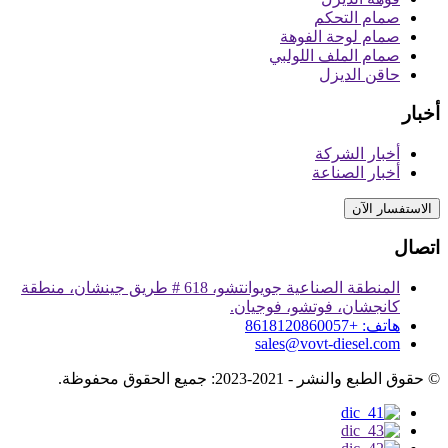
صمام التحكم
صمام لوحة الفوهة
صمام الملف اللولبي
حاقن الديزل
أخبار
أخبار الشركة
أخبار الصناعة
الاستفسار الآن
اتصال
المنطقة الصناعية جويوانتشو، 618 # طريق جينشان، منطقة
كانجشان، فوتشو، فوجيان.
هاتف: +8618120860057
sales@vovt-diesel.com
© حقوق الطبع والنشر - 2021-2023: جميع الحقوق محفوظة.