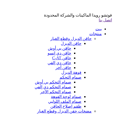
فوتشو رويدا الماكينات والشركة المحدودة
اتصل بنا
بيت
منتجات
حاقن الديزل وقطع الغيار
حاقن الديزل
حاقن بي أوش
حاقن دي إنسو
حاقن C-AT
حاقن دي إلفي
حاقن آخر
فوهة الديزل
صمام التحكم
صمام التحكم بي أوش
صمام التحكم دي إلفي
صمام التحكم الآخر
صمام لوحة الفوهة
صمام الملف اللولبي
طقم إصلاح الحاقن
مضخات حقن الديزل وقطع الغيار