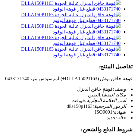
تفاصيل المنتج:
فوهة حاقن بوش (DLLA150P1163+) لمرسيدس بنز، 0433171740
وصف:
فوهة حاقن الديزل
مكان المنشأ:
الصين
اسم العلامة التجارية:
فيوفت
الرموز المرجعية:
dlla150p1163
شهادة:
ISO9001
حالة:
جديد
شروط الدفع والشحن: