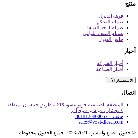
منتج
فوهة الديزل
صمام التحكم
صمام لوحة الفوهة
صمام الملف اللولبي
حاقن الديزل
أخبار
أخبار الشركة
أخبار الصناعة
الاستفسار الآن
اتصال
المنطقة الصناعية جويوانتشو، 618 # طريق جينشان، منطقة
كانجشان، فوتشو، فوجيان.
هاتف: +8618120860057
sales@vovt-diesel.com
© حقوق الطبع والنشر - 2021-2023: جميع الحقوق محفوظة.