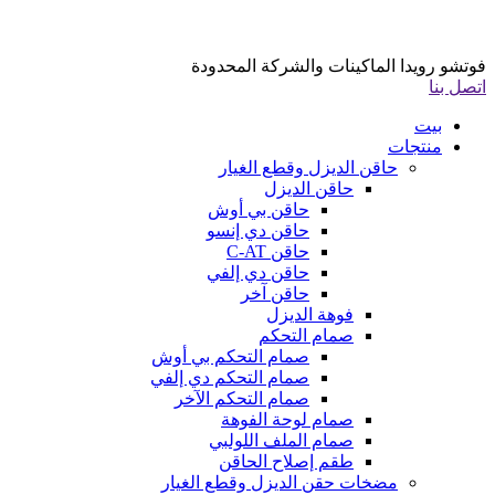
فوتشو رويدا الماكينات والشركة المحدودة
اتصل بنا
بيت
منتجات
حاقن الديزل وقطع الغيار
حاقن الديزل
حاقن بي أوش
حاقن دي إنسو
حاقن C-AT
حاقن دي إلفي
حاقن آخر
فوهة الديزل
صمام التحكم
صمام التحكم بي أوش
صمام التحكم دي إلفي
صمام التحكم الآخر
صمام لوحة الفوهة
صمام الملف اللولبي
طقم إصلاح الحاقن
مضخات حقن الديزل وقطع الغيار