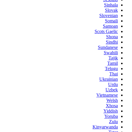
Sinhala
Slovak
Slovenian
Somali
Samoan
Scots Gaelic
Shona
Sindhi
Sundanese
Swahili
Tajik
Tamil
Telugu
Thai
Ukrainian
Urdu
Uzbek
Vietnamese
Welsh
Xhosa
Yiddish
Yoruba
Zulu
Kinyarwanda