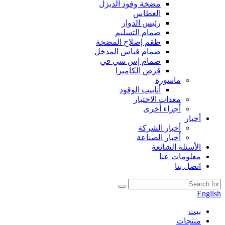
مضخة وقود الديزل
الغطاس
رئيس الدوار
صمام التسليم
طقم إصلاح المضخة
صمام قياس المدخل
صمام إس سي في
قرص الكاميرا
ماسورة
أنابيب الوقود
معدات الاختبار
أجزاء أخرى
أخبار
أخبار الشركة
أخبار الصناعة
الأسئلة الشائعة
معلومات عنا
اتصل بنا
English
بيت
منتجات