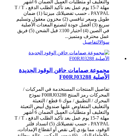
والتغليف أو متطلبات العميل الضمان 6 أشهر
مهلة 7-15 يوم عمل بعد تأكيد الطلب الدفع T / T ،
PAYPAL ، حسب تفضيلاتك ميزتنا (1) ضمان
طويل وسعر تنافسي (2) مخزون معقول وتسليم
سريع (3) أفضل جودة لتصنيع المعدات الأصلية
في الصين (4) اختبار 100٪ قبل الشحن (5) فريق
عمل محترف ومتميز...
سؤال
التفاصيل
مجموعة صمامات حاقن الوقود الجديدة
الأصلية F00RJ03288
تفاصيل المنتجات المستخدمة في المركبات /
المحركات رمز المنتج F00RJ03288 نموذج
المحرك / التطبيق / موك 6 قطع / التعبئة
والتغليف المتفاوض عليها صندوق أبيض التعبئة
والتغليف أو متطلبات العميل الضمان 6 أشهر
مهلة 7-15 يوم عمل بعد تأكيد الطلب الدفع T / T ،
PAYPAL ، حسب تفضيلاتك (5) انسداد فلتر
الوقود، مما يؤدي إلى نقص أو انقطاع الإمدادات،
والإطفاء الذاتي. (6) دبوس المكبس عالق ببطانة