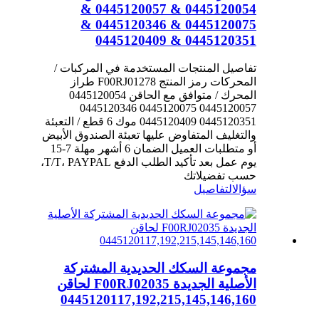
0445120054 & 0445120057 &
0445120075 & 0445120346 &
0445120351 & 0445120409
تفاصيل المنتجات المستخدمة في المركبات /
المحركات رمز المنتج F00RJ01278 طراز
المحرك / متوافق مع الحاقن 0445120054
0445120057 0445120075 0445120346
0445120351 0445120409 موك 6 قطع / التعبئة
والتغليف المتفاوض عليها تعبئة الصندوق الأبيض
أو متطلبات العميل الضمان 6 أشهر مهلة 7-15
يوم عمل بعد تأكيد الطلب الدفع T/T، PAYPAL،
حسب تفضيلاتك
سؤال
التفاصيل
مجموعة السكك الحديدية المشتركة
الأصلية الجديدة F00RJ02035 لحاقن
0445120117,192,215,145,146,160