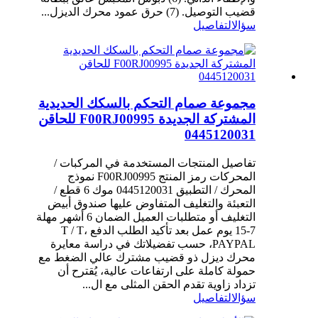
قضيب التوصيل. (7) حرق عمود محرك الديزل...
سؤال
التفاصيل
مجموعة صمام التحكم بالسكك الحديدية
المشتركة الجديدة F00RJ00995 للحاقن
0445120031
تفاصيل المنتجات المستخدمة في المركبات /
المحركات رمز المنتج F00RJ00995 نموذج
المحرك / التطبيق 0445120031 موك 6 قطع /
التعبئة والتغليف المتفاوض عليها صندوق أبيض
التغليف أو متطلبات العميل الضمان 6 أشهر مهلة
7-15 يوم عمل بعد تأكيد الطلب الدفع T / T،
PAYPAL، حسب تفضيلاتك في دراسة معايرة
محرك ديزل ذو قضيب مشترك عالي الضغط مع
حمولة كاملة على ارتفاعات عالية، يُقترح أن
تزداد زاوية تقدم الحقن المثلى مع ال...
سؤال
التفاصيل