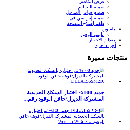
قرص الكاميرا
صمام التسليم
صمام قياس المدخل
صمام إس سي في
طقم إصلاح المضخة
ماسورة
أنابيب الوقود
معدات الاختبار
أجزاء أخرى
منتجات مميزة
جديد 100% اختبار السكك الحديدية
المشتركة الديزل/حاقن الوقود رقم...