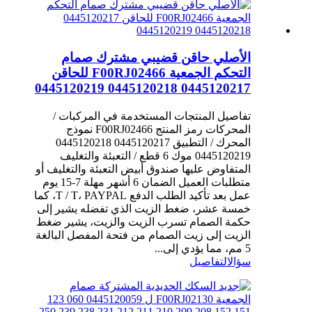
الأصلي حاقن قضيبي مشترك صمام
التحكم الجمعية F00RJ02466 للحاقن
0445120217 0445120218 0445120219
تفاصيل المنتجات المستخدمة في المركبات /
المحركات رمز المنتج F00RJ02466 نموذج
المحرك / التطبيق 0445120217 0445120218
0445120219 موك 6 قطع / التعبئة والتغليف
المتفاوض عليها صندوق أبيض التعبئة والتغليف أو
متطلبات العميل الضمان 6 أشهر مهلة 7-15 يوم
عمل بعد تأكيد الطلب الدفع T / T، PAYPAL، كما
خمسة عشر، ضغط الزيت الذي تفضله يشير إلى
حكمة الصمام تسرب الزيت والزيت، يشير ضغط
الزيت إلى زيت الصمام من فتحة المفصل البالغة
5 مم، مما يؤدي إلى...
سؤال
التفاصيل