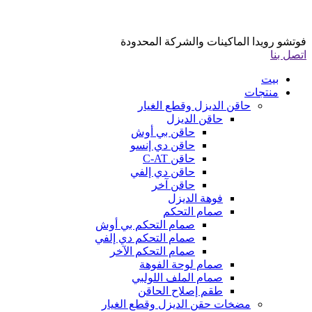
فوتشو رويدا الماكينات والشركة المحدودة
اتصل بنا
بيت
منتجات
حاقن الديزل وقطع الغيار
حاقن الديزل
حاقن بي أوش
حاقن دي إنسو
حاقن C-AT
حاقن دي إلفي
حاقن آخر
فوهة الديزل
صمام التحكم
صمام التحكم بي أوش
صمام التحكم دي إلفي
صمام التحكم الآخر
صمام لوحة الفوهة
صمام الملف اللولبي
طقم إصلاح الحاقن
مضخات حقن الديزل وقطع الغيار