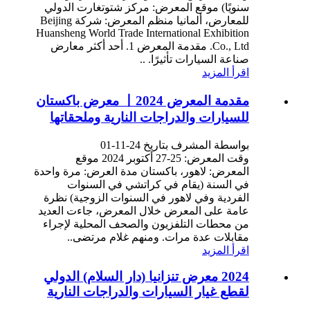
سنويًا) موقع المعرض: مركز شتوتغارت الدولي
للمعارض، ألمانيا منظم المعرض: شركة Beijing
Huansheng World Trade International Exhibition
Co., Ltd. مقدمة المعرض 1. أحد أكثر معارض
صناعة السيارات تأثيرًا. ..
اقرأ المزيد
مقدمة المعرض 丨2024 معرض باكستان
للسيارات والدراجات النارية وملحقاتها
بواسطة المشرف بتاريخ 24-11-01
وقت المعرض: 25-27 أكتوبر 2024 موقع
المعرض: لاهور، باكستان مدة العرض: مرة واحدة
في السنة (يقام في كراتشي في السنوات
الفردية وفي لاهور في السنوات الزوجية) نظرة
عامة على المعرض خلال المعرض، جاءت العديد
من محطات التلفزيون والصحف المحلية لإجراء
مقابلات عدة مرات. ومنهم غلام مرتضى..
اقرأ المزيد
2024 معرض تنزانيا (دار السلام) الدولي
لقطع غيار السيارات والدراجات النارية