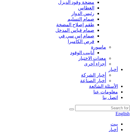
مضخة وقود الديزل
الغطاس
رئيس الدوار
صمام التسليم
طقم إصلاح المضخة
صمام قياس المدخل
صمام إس سي في
قرص الكاميرا
ماسورة
أنابيب الوقود
معدات الاختبار
أجزاء أخرى
أخبار
أخبار الشركة
أخبار الصناعة
الأسئلة الشائعة
معلومات عنا
اتصل بنا
English
بيت
أخبار