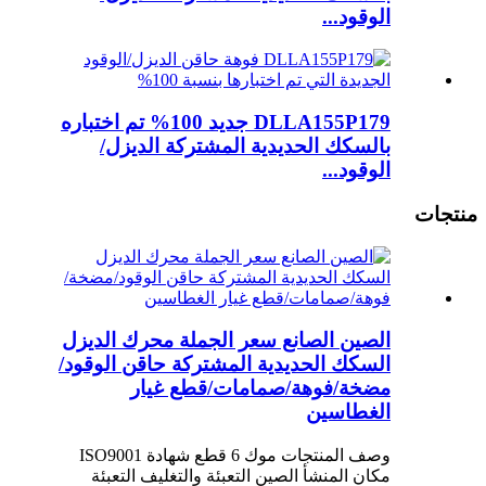
الوقود...
DLLA155P179 جديد 100% تم اختباره
بالسكك الحديدية المشتركة الديزل/
الوقود...
منتجات
الصين الصانع سعر الجملة محرك الديزل
السكك الحديدية المشتركة حاقن الوقود/
مضخة/فوهة/صمامات/قطع غيار
الغطاسين
وصف المنتجات موك 6 قطع شهادة ISO9001
مكان المنشأ الصين التعبئة والتغليف التعبئة