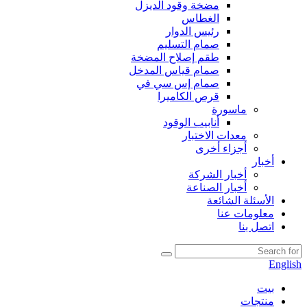
مضخة وقود الديزل
الغطاس
رئيس الدوار
صمام التسليم
طقم إصلاح المضخة
صمام قياس المدخل
صمام إس سي في
قرص الكاميرا
ماسورة
أنابيب الوقود
معدات الاختبار
أجزاء أخرى
أخبار
أخبار الشركة
أخبار الصناعة
الأسئلة الشائعة
معلومات عنا
اتصل بنا
English
بيت
منتجات