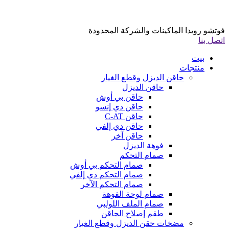
فوتشو رويدا الماكينات والشركة المحدودة
اتصل بنا
بيت
منتجات
حاقن الديزل وقطع الغيار
حاقن الديزل
حاقن بي أوش
حاقن دي إنسو
حاقن C-AT
حاقن دي إلفي
حاقن آخر
فوهة الديزل
صمام التحكم
صمام التحكم بي أوش
صمام التحكم دي إلفي
صمام التحكم الآخر
صمام لوحة الفوهة
صمام الملف اللولبي
طقم إصلاح الحاقن
مضخات حقن الديزل وقطع الغيار