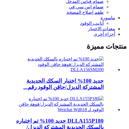
صمام قياس المدخل
صمام إس سي في
طقم إصلاح المضخة
ماسورة
أنابيب الوقود
معدات الاختبار
أجزاء أخرى
منتجات مميزة
جديد 100% اختبار السكك الحديدية
المشتركة الديزل/حاقن الوقود رقم...
DLLA155P180 جديد 100% تم اختباره
بالسكك الحديدية المشتركة الديزل/