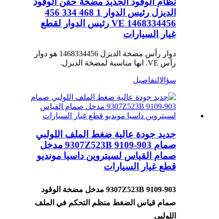
نظام الوقود الجديد مضخة حقن الوقود
الديزل رئيس الدوار 1 468 334 456
1468334456 VE رئيس الدوار لقطع
غيار السيارات
دوار رأس مضخة الديزل 1468334456 هو دوار
رأس VE. انها مناسبة لمضخة الديزل.
سؤال
التفاصيل
جديد جودة عالية ضغط الملف اللولبي
صمام 9307Z523B 9109-903 مدخل
صمام القياس لسيتروين داسيا مونديو
قطع غيار السيارات
9307Z523B 9109-903 مدخل مضخة الوقود
صمام قياس الضغط منظم التحكم في الملف
اللولبي