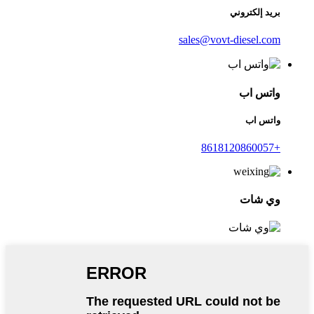
بريد إلكتروني
sales@vovt-diesel.com
واتس اب
واتس اب
+8618120860057
وي شات