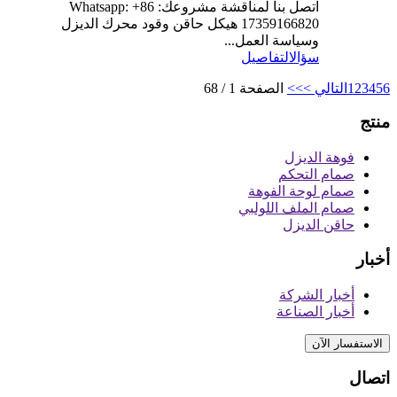
اتصل بنا لمناقشة مشروعك: Whatsapp: +86
17359166820 هيكل حاقن وقود محرك الديزل
وسياسة العمل...
سؤال
التفاصيل
6
5
4
3
2
1
التالي >
>>
الصفحة 1 / 68
منتج
فوهة الديزل
صمام التحكم
صمام لوحة الفوهة
صمام الملف اللولبي
حاقن الديزل
أخبار
أخبار الشركة
أخبار الصناعة
الاستفسار الآن
اتصال