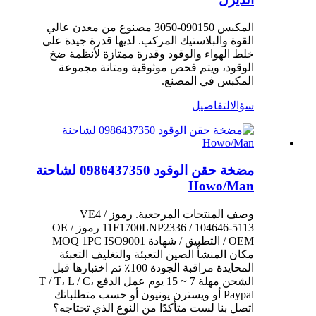
المكبس 090150-3050 مصنوع من معدن عالي
القوة والبلاستيك المركب. لديها قدرة جيدة على
خلط الهواء والوقود وقدرة ممتازة لأنظمة ضخ
الوقود، ويتم فحص موثوقية ومتانة مجموعة
المكبس في المصنع.
سؤال
التفاصيل
مضخة حقن الوقود 0986437350 لشاحنة
Howo/Man
وصف المنتجات المرجعية. رموز VE4 /
11F1700LNP2336 / 104646-5113 رموز OE /
OEM / التطبيق / شهادة MOQ 1PC ISO9001
مكان المنشأ الصين التعبئة والتغليف التعبئة
المحايدة مراقبة الجودة 100٪ تم اختبارها قبل
الشحن مهلة 7 ~ 15 يوم عمل الدفع T / T، L / C،
Paypal أو ويسترن يونيون أو حسب متطلباتك
اتصل بنا لست متأكدًا من النوع الذي تحتاجه؟