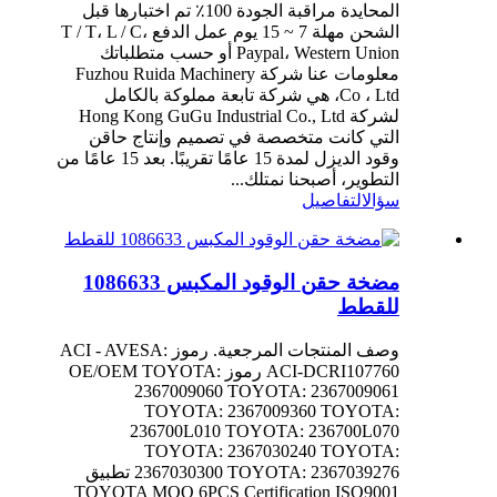
المحايدة مراقبة الجودة 100٪ تم اختبارها قبل
الشحن مهلة 7 ~ 15 يوم عمل الدفع T / T، L / C،
Paypal، Western Union أو حسب متطلباتك
معلومات عنا شركة Fuzhou Ruida Machinery
Co ، Ltd، هي شركة تابعة مملوكة بالكامل
لشركة Hong Kong GuGu Industrial Co., Ltd
التي كانت متخصصة في تصميم وإنتاج حاقن
وقود الديزل لمدة 15 عامًا تقريبًا. بعد 15 عامًا من
التطوير، أصبحنا نمتلك...
سؤال
التفاصيل
مضخة حقن الوقود المكبس 1086633
للقطط
وصف المنتجات المرجعية. رموز ACI - AVESA:
ACI-DCRI107760 رموز OE/OEM TOYOTA:
2367009060 TOYOTA: 2367009061
TOYOTA: 2367009360 TOYOTA:
236700L010 TOYOTA: 236700L070
TOYOTA: 2367030240 TOYOTA:
2367030300 TOYOTA: 2367039276 تطبيق
TOYOTA MOQ 6PCS Certification ISO9001