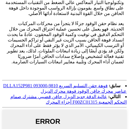
وتكنولوجيا التيار المعاكس عالي الضغط من التقنيات المستخدمة
على نطاق واسع. يقومون بإزالة الرواسب الموجودة داخل فوهة
الحاقن من خلال القوة البدنية لاستعادة أدائها الأصلي.
يعد نظام حقن الوقود جزءًا لا يتجزأ من محركات المركبات
الحديثة. فهو يعمل على تحسين عملية احتراق المحرك من خلال
التحكم الدقيق في توقيت وكمية الوقود المحقون. عادةً ما يحدث
انسداد فوهة الحاقن بسبب الزيت غير النقي أو تراكم الجسيمات
أو الترسب الكيميائي، الأمر الذي لا يؤثر فقط على أداء المحرك
ولكن قد يؤدي أيضًا إلى زيادة انبعاثات الملوثات. لذلك، يعد تطوير
تقنية فعالة لتشخيص وإصلاح سدادات الحاقن أمرًا ضروريًا
لضمان أداء المحرك وتلبية معايير انبعاثات السيارات الصارمة.
سابق:
فوهة حقن التسليم السريع DLLA152P981 093000-9810
عناصر محرك حاقن الوقود فوهة محرك الديزل
التالي:
عالية الدقة جديد الديزل حاقن قضيبي مشترك صمام
التحكم الجمعية F00ZC01315 أجزاء المحرك