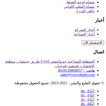
صمام لوحة الفوهة
صمام الملف اللولبي
حاقن الديزل
أخبار
أخبار الشركة
أخبار الصناعة
الاستفسار الآن
اتصال
المنطقة الصناعية جويوانتشو، 618 # طريق جينشان، منطقة
كانجشان، فوتشو، فوجيان.
هاتف: +8618120860057
sales@vovt-diesel.com
© حقوق الطبع والنشر - 2021-2023: جميع الحقوق محفوظة.