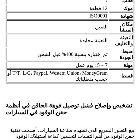
/
طلب
موك
12 قطعة
ISO9001
شهادة
مكان
الصين
المنشأ
التعبئة
التعبئة محايدة
والتغليف
ضبط
تم اختباره بنسبة 100% قبل الشحن
الجودة
مهلة
7 ~ 15 يوم عمل
T/T، L/C، Paypal، Western Union، MoneyGram أو
قسط
حسب متطلباتك
تشخيص وإصلاح فشل توصيل فوهة الحاقن في أنظمة
حقن الوقود في السيارات
مع التطور السريع الذي تشهده صناعة السيارات، أصبحت تقنية
حقن الوقود من أهم التقنيات لتحسين كفاءة استهلاك الوقود