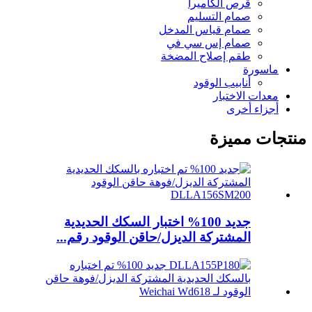
قرص الكاميرا
صمام التسليم
صمام قياس المدخل
صمام إس سي في
طقم إصلاح المضخة
ماسورة
أنابيب الوقود
معدات الاختبار
أجزاء أخرى
منتجات مميزة
جديد 100% اختبار السكك الحديدية
المشتركة الديزل/حاقن الوقود رقم...