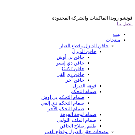
فوتشو رويدا الماكينات والشركة المحدودة
اتصل بنا
بيت
منتجات
حاقن الديزل وقطع الغيار
حاقن الديزل
حاقن بي أوش
حاقن دي إنسو
حاقن C-AT
حاقن دي إلفي
حاقن آخر
فوهة الديزل
صمام التحكم
صمام التحكم بي أوش
صمام التحكم دي إلفي
صمام التحكم الآخر
صمام لوحة الفوهة
صمام الملف اللولبي
طقم إصلاح الحاقن
مضخات حقن الديزل وقطع الغيار