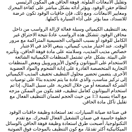
وتقليل الانبعاثات الملوثة. فوهة الحاقن هي المكون الرئيسي
لنظام حقن الوقود. ويؤثر أدائه بشكل مباشر على كفاءة المحرك
ومعايير الانبعاثات. ومع ذلك، فإن حاقنات الوقود تكون عرضة
للانسداد، مما يؤثر على أداء السيارة بأكملها.
يعد التنظيف الكيميائي وسيلة فعالة لإزالة الرواسب من داخل
محاقن الوقود. تتشكل هذه الرواسب عادةً نتيجة الاحتراق غير
الكامل للوقود أو بسبب الشوائب الجسيمية المتراكمة مع مرور
الوقت. عند اختيار مذيب كيميائي، ينبغي الأخذ في الاعتبار
خصائص مذيب المذيب، وسلامته على مادة فوهة الحاقن، وتأثيره
على البيئة. بشكل عام، تشتمل المنظفات الكيميائية الشائعة
الاستخدام على البيوتانون وكحول الأيزوبروبيل وبعض المنظفات
التجارية المتخصصة القادرة على إذابة الشحوم والمواد العضوية
الأخرى. يتضمن تحضير محلول التنظيف تخفيف المذيب الكيميائي
إلى تركيز مناسب، والذي عادة ما يتم تحديده بناءً على توصيات
الشركة المصنعة أو من خلال التجربة. على سبيل المثال، إذا تم
استخدام البيوتانون كعامل تنظيف، فقد يكون من الممكن مزجه
مع الماء بنسبة 1:3 من حيث الحجم لضمان التنظيف الفعال مع
تقليل تآكل مادة الحاقن.
في صناعة صيانة السيارات، تعد استعادة وظيفة حاقنات الوقود
خطوة حاسمة في ضمان التشغيل الفعال للمحرك. مع تقدم
التكنولوجيا، أصبحت طرق استعادة وظيفة فوهة الحاقن بالوسائل
الميكانيكية أكثر تقدمًا، مع كون التنظيف بالموجات فوق الصوتية