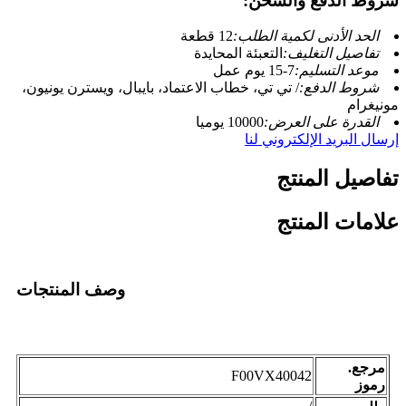
شروط الدفع والشحن:
الحد الأدنى لكمية الطلب:
12 قطعة
تفاصيل التغليف:
التعبئة المحايدة
موعد التسليم:
7-15 يوم عمل
شروط الدفع:
/ تي تي، خطاب الاعتماد، بايبال، ويسترن يونيون،
مونيغرام
القدرة على العرض:
10000 يوميا
إرسال البريد الإلكتروني لنا
تفاصيل المنتج
علامات المنتج
وصف المنتجات
مرجع.
F00VX40042
رموز