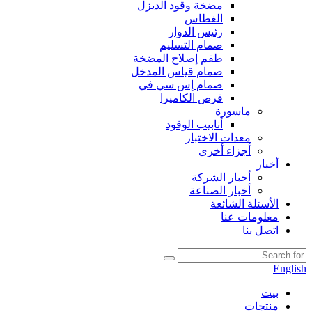
مضخة وقود الديزل
الغطاس
رئيس الدوار
صمام التسليم
طقم إصلاح المضخة
صمام قياس المدخل
صمام إس سي في
قرص الكاميرا
ماسورة
أنابيب الوقود
معدات الاختبار
أجزاء أخرى
أخبار
أخبار الشركة
أخبار الصناعة
الأسئلة الشائعة
معلومات عنا
اتصل بنا
English
بيت
منتجات